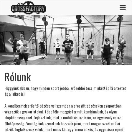
Previous
Next
Rólunk
Higgyünk abban, hogy minden sport jobbá, erősebbé tesz minket! Építi a testet
és a lelket is!
A konditermek erősítő edzéseivel szemben a crossfit edzéseken csoportban
végezzük a gyakorlatokat, többféle mozgásformát kombinálunk, és olyan
alapképességeket fejlesztünk, mint a mobilitás, az izom, az egyensúly és az
állóképesség. Vendégeink szeretnek hozzánk járni, mert magas szaktudású
edzők foglalkoznak velük, mert nincs két egyforma edzés, és egymásra épülő