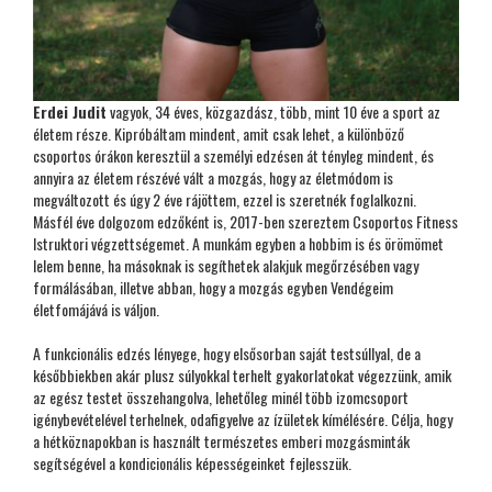
Erdei Judit
vagyok, 34 éves, közgazdász, több, mint 10 éve a sport az
életem része. Kipróbáltam mindent, amit csak lehet, a különböző
csoportos órákon keresztül a személyi edzésen át tényleg mindent, és
annyira az életem részévé vált a mozgás, hogy az életmódom is
megváltozott és úgy 2 éve rájöttem, ezzel is szeretnék foglalkozni.
Másfél éve dolgozom edzőként is, 2017-ben szereztem Csoportos Fitness
Istruktori végzettségemet. A munkám egyben a hobbim is és örömömet
lelem benne, ha másoknak is segíthetek alakjuk megőrzésében vagy
formálásában, illetve abban, hogy a mozgás egyben Vendégeim
életfomájává is váljon.
A funkcionális edzés lényege, hogy elsősorban saját testsúllyal, de a
későbbiekben akár plusz súlyokkal terhelt gyakorlatokat végezzünk, amik
az egész testet összehangolva, lehetőleg minél több izomcsoport
igénybevételével terhelnek, odafigyelve az ízületek kímélésére. Célja, hogy
a hétköznapokban is használt természetes emberi mozgásminták
segítségével a kondicionális képességeinket fejlesszük.